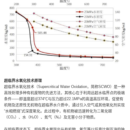
超临界水氧化技术原理
超临界水氧化技术（Supercritical Water Oxidation，简称SCWO）是一种
高效处理多种有机废物的先进方法，其核心在于利用远超水临界点的极端
条件——即温度超过374℃与压力超过22.1MPa的高温高压环境，促使有
机物及还原性无机物在超临界水介质中，通过引入空气或其他氧化剂实现
“水相燃烧”式深度氧化。此过程中，有机物被迅速转化为二氧化碳
（CO₂）、水（H₂O）、氮气（N₂）及无害小分子物质。
在超临界状态下，超临界水展现出与有机物、氧气等以任意比例互溶的独