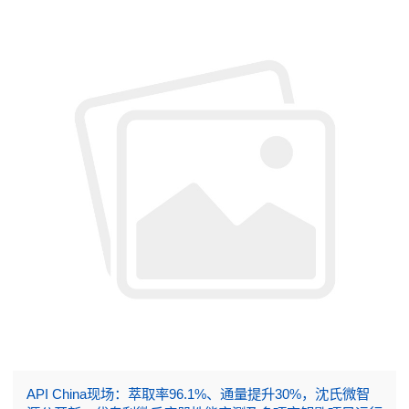
API China现场：萃取率96.1%、通量提升30%，沈氏微智