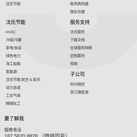
沈氏节能
板壳换热器
微反应器
沈氏节能
服务支持
HVAC
沈氏服务
冷链/冷藏
下载文档
家电/食品
全球服务网络
绿色电力
定制服务
海工船舶
视频
氢能源
子公司
沈氏节能:航空 & 航天
杭州微控
动力总成
浙江微智源
工业气体
精细化工
要了解我
服務电话
187 5820 8828 （微商同号）