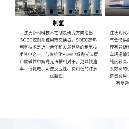
制氢
沈氏新材料枝术在制氢研究方向给出
沈氏现代
SOEC控制系统用热交换器，SOEC高热
气仓储供
制氢枝术是近些余年新发展趋势的制氢枝
理有着储
术其中之一，与传统化PEM电解抛光法槽
车辆运输
和酸碱性电解抛光法槽相对于，更具快速
纯度较高
率、低耗电、可逆反应性、费用低的许多
系数高的
优越性。
造费费用
有复