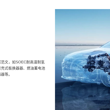
范文，如SOEC耐高温制氢
管壳式板换器器、燃油蓄电池
器器等。