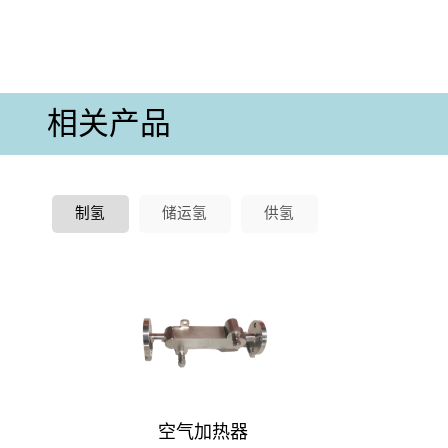
相关产品
制氢
储运氢
供氢
空气加热器