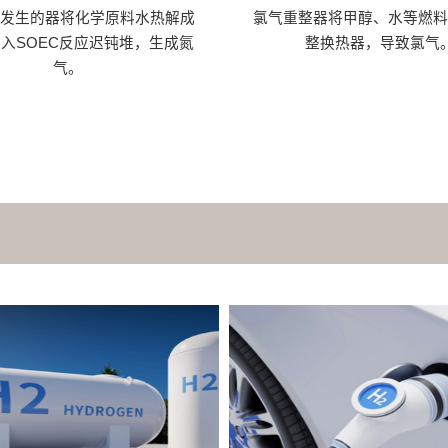
缩发生的器将化学原料水热解成
氯气重整器将甲醇、水等燃料
入SOEC反应迟钝堆，生成氮
整换热器，导致氯气
气。