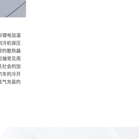
料锂电加温
制冷机保压
郊的散热器
型端常见用
氏社会的加
汽年的冷开
氯气充装的