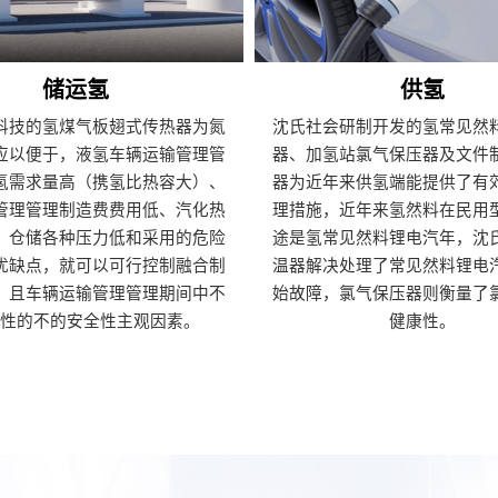
储运氢
供氢
科技的氢煤气板翅式传热器为氮
沈氏社会研制开发的氢常见然
应以便于，液氢车辆运输管理管
器、加氢站氯气保压器及文件
氢需求量高（携氢比热容大）、
器为近年来供氢端能提供了有
管理管理制造费费用低、汽化热
理措施，近年来氢然料在民用
、仓储各种压力低和采用的危险
途是氢常见然料锂电汽年，沈
优缺点，就可以可行控制融合制
温器解决处理了常见然料锂电
，且车辆运输管理管理期间中不
始故障，氯气保压器则衡量了
杂性的不的安全性主观因素。
健康性。