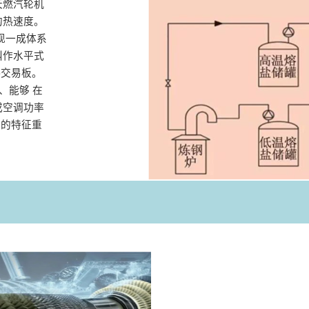
天燃汽轮机
热速度‌。
现一成体系
叫作水平式
热交易板。
、能够 在
或空调功率
器的特征重
。