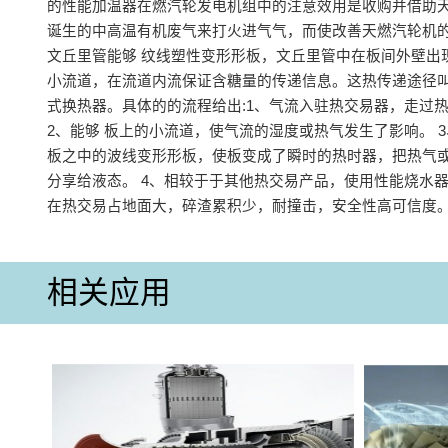
的性能加温器在燃汽轮发电机组中的注意效用是收购并借助
诞生的中高温有机废气来打火进气气，而使改善天燃汽轮机的
文丘里管能够 纹线塑性变形形板，文丘里管中在板间外壁出
小流道，在流道内流保证含糖量的传递信息。这热传递途径
式换热器。具体的的流程给出:1、气流入驻热交易器，走过
2、能够 板上的小流道，使气流的湿度或热气发生了影响。 3
板之中的波线变形形板，使板变成了瞬时的热时器，把热气
分享给液态。 4、相较于于其他热交易产品，使用性能烧水
在热交易占地面大，碎渣累积少，耐撞击，安全性高可信度
相关应用