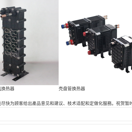
机换热器
壳盘管换热器
能尽快为顾客给出產品意见和建议、枝术适配和定做化服務。祝贺暂