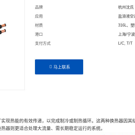
品牌
杭州沈氏
应用
盐溶液空
材质
316L、
港口
上海/宁
支付方式
L/C, T/T
马上联系
了实现热能的有效传递，以完成制冷或制热循环。这两种换热器因其
换热器则更适合处理大流量、需长期稳定运行的系统。