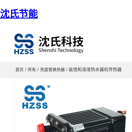
沈氏节能
/
/
/ 盐饱和溶液热水器机传热器
首页
所有
壳盘管换热器