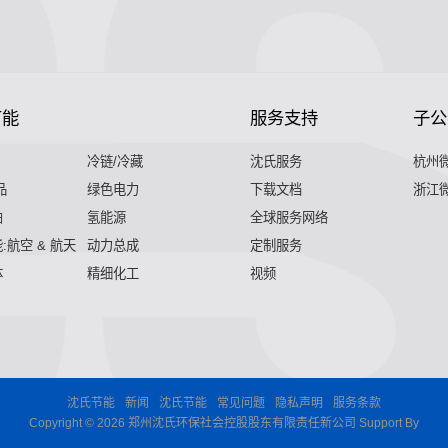
节能
服务支持
子公
冷链/冷藏
沈氏服务
杭州
品
绿色电力
下载文档
浙江
舶
氢能源
全球服务网络
:航空 & 航天
动力总成
定制服务
体
精细化工
视频
沈氏节能
新闻
沈氏节能
常见问题
隐私声明
服务条款
Copyright © 2026 郑州沈氏环保社会控股股东有限责任新公司 Support By