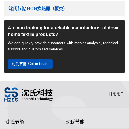
沈氏节能:BOG换热器（板壳）
Are you looking for a reliable manufacturer of down
home textile products?
We can quickly provide customers with market analysis, technical
support and customized services.
沈氏节能:Get in touch
常常
沈氏节能
沈氏节能