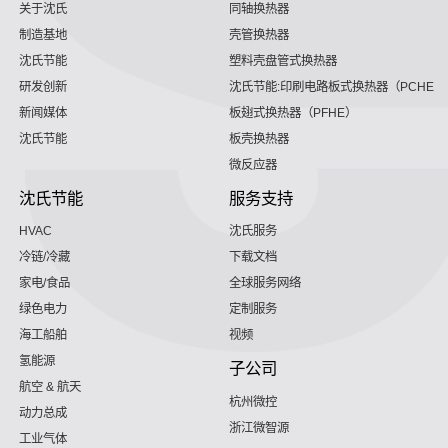
关于沈氏
同轴换热器
制造基地
壳管换热器
沈氏节能
塑料壳盘管式换热器
研发创新
沈氏节能:印刷电路板式换热器（PCHE）
新闻媒体
板翅式换热器（PFHE）
沈氏节能
板壳换热器
微反应器
沈氏节能
服务支持
HVAC
沈氏服务
冷链/冷藏
下载文档
家电/食品
全球服务网络
绿色电力
定制服务
海工船舶
视频
氢能源
子公司
航空 & 航天
杭州微控
动力总成
浙江微智源
工业气体