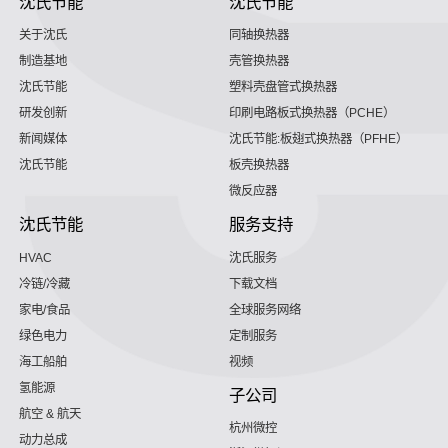
沈氏节能
沈氏节能
关于沈氏
同轴换热器
制造基地
壳管换热器
沈氏节能
塑料壳盘管式换热器
研发创新
印刷电路板式换热器（PCHE）
新闻媒体
沈氏节能:板翅式换热器（PFHE）
沈氏节能
板壳换热器
微反应器
沈氏节能
服务支持
HVAC
沈氏服务
冷链/冷藏
下载文档
家电/食品
全球服务网络
绿色电力
定制服务
海工船舶
视频
氢能源
子公司
航空 & 航天
杭州微控
动力总成