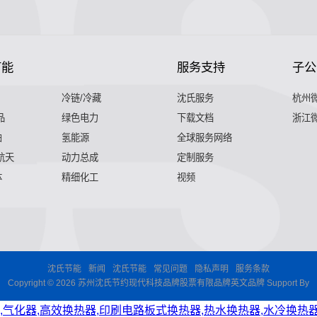
节能
服务支持
子公
冷链/冷藏
沈氏服务
杭州
品
绿色电力
下载文档
浙江
舶
氢能源
全球服务网络
 航天
动力总成
定制服务
体
精细化工
视频
沈氏节能
新闻
沈氏节能
常见问题
隐私声明
服务条款
Copyright © 2026 苏州沈氏节约现代科技品牌股票有限品牌英文品牌 Support By
,气化器,高效换热器,印刷电路板式换热器,热水换热器,水冷换热器