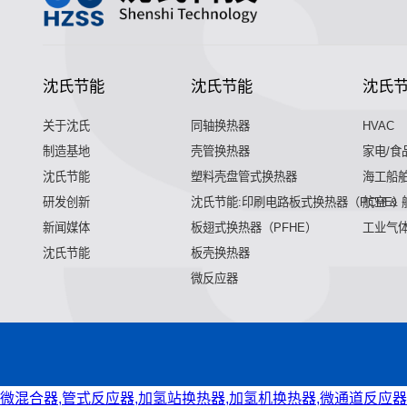
沈氏节能
沈氏节能
沈氏
关于沈氏
同轴换热器
HVAC
制造基地
壳管换热器
家电/食
沈氏节能
塑料壳盘管式换热器
海工船
研发创新
沈氏节能:印刷电路板式换热器（PCHE）
航空 &
新闻媒体
板翅式换热器（PFHE）
工业气
沈氏节能
板壳换热器
微反应器
微混合器,管式反应器,加氢站换热器,加氢机换热器,微通道反应器