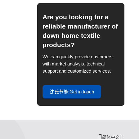
Are you looking for a
reliable manufacturer of
down home textile
products?
We can quickly provide customers
with market analysis, technical
support and customized services.
沈氏节能:Get in touch
简体中文