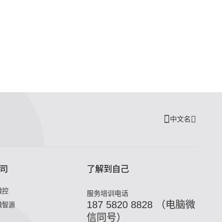
中文名
司
了解到自己
微控
服务培训电话
187 5820 8828 （电脑微
微智源
信同号）