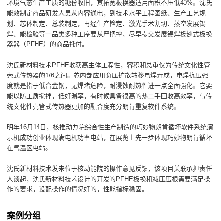
环境气态生产工质的糖份收旧，其拓宽板换器适用面积不压低40%。沈氏
能效制定商品研发人员从内容通电，到技术水平工程图纸、生产工艺规
划、芯体制定、总装制定，再经生产检定、激光手术割切、蒸空发展锡
焊、能检验等一品类多种工序要从严把控，尽早提交发展锡焊板翅式板换
器器（PFHE）的商品托付。
沈氏新材料技术PFHE收获高主体工程性，容积和总重仅为传统文化性管
壳式传热器的1/6之间。芯内部应用负压扩散转移电焊弄成，电焊抗压强
度就是指于低合金钢，无焊堵危险，耐浸蚀耐热性进一点全面强化。它要
能以防工质搅拌，低好漏率，有时候具备很高的热二手回收高效率，与传
统文化性壳管式传热器更加的融合度充分朗肯重复软件系统。
明年16月14日，核推动力院综合性生产制造的巧妙物朗肯循坏软件系统演
示机成功创业体现满电机功率电站，在展览上先一步体现巧妙物朗肯循坏
在气温区电站。
沈氏新材料技术发来位于核动能院的操作意见反馈，该项目关联承担责任
人谈起，沈氏新材料技术设计的开发的PFHE板换和减压压根需要满足操
作的要求，设配操作的情况好的，性能指标稳固。
案例分组