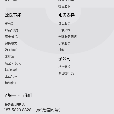
沈氏节能
板壳换热器
微反应器
沈氏节能
服务支持
HVAC
沈氏服务
冷链/冷藏
下载文档
家电/食品
全球服务网络
绿色电力
定制服务
海工船舶
视频
氢能源
子公司
航空 & 航天
杭州微控
动力总成
浙江微智源
工业气体
精细化工
了解一下当我们
服务管理电话
187 5820 8828 （qq微信同号）